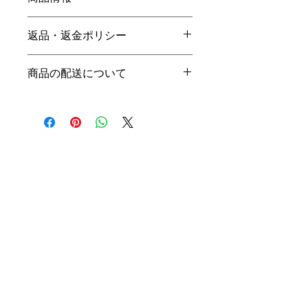
商品の詳細を入力してください。サイ
返品・返金ポリシー
ズ、素材、取扱説明に加え、商品の特
徴やおすすめのポイントなどを説明し
返品・返金ポリシーを入力してくださ
ましょう。
商品の配送について
い。顧客が商品に満足しなかった場合
や、不備があった場合に行う手続きの
配送地域、料金、所要時間、梱包な
手順などを説明しましょう。内容を明
ど、商品の配送に関する情報を入力し
確にすることで顧客からの信頼を獲得
てください。配送情報を明確にするこ
し、安心して商品を購入していただけ
とで顧客からの信頼を獲得し、安心し
ます。
e-
support
て商品を購入していただけます。
foodbusiness
株式会社イー・フードビジネス・サポート
HOME
O
大阪市中央区瓦町１丁目５－８
​私たちについて
TEL：050-1807-0947
​コンサルサービス
​FAX：06-7639-6208