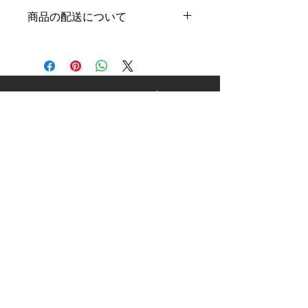
返品・返金ポリシーを入力してくださ
ましょう。
商品の配送について
い。顧客が商品に満足しなかった場合
や、不備があった場合に行う手続きの
配送地域、料金、所要時間、梱包な
手順などを説明しましょう。内容を明
ど、商品の配送に関する情報を入力し
確にすることで顧客からの信頼を獲得
てください。配送情報を明確にするこ
し、安心して商品を購入していただけ
とで顧客からの信頼を獲得し、安心し
ます。
e-
support
て商品を購入していただけます。
foodbusiness
株式会社イー・フードビジネス・サポート
HOME
O
大阪市中央区瓦町１丁目５－８
​私たちについて
TEL：050-1807-0947
​コンサルサービス
​FAX：06-7639-6208
​コラム
個人情報保護方針
​お問合わせ