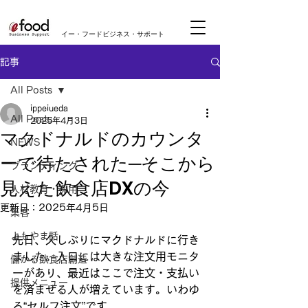
​イー・フードビジネス・サポート
記事
All Posts
ippeiueda
All Posts
2025年4月3日
マクドナルドのカウンタ
NEWS
ーで待たされた─そこから
ブランディング
見えた飲食店DXの今
人材教育・採用
更新日：
2025年4月5日
集客
よもやま話
先日、久しぶりにマクドナルドに行き
ました。入口には大きな注文用モニタ
儲かる飲食店創造
ーがあり、最近はここで注文・支払い
提供メニュー
を済ませる人が増えています。いわゆ
る“セルフ注文”です。